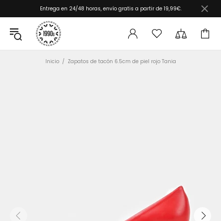
Entrega en 24/48 horas, envío gratis a partir de 19,99€.
Inicio
Zapatos de tacón 6.5cm de piel rojo Tania