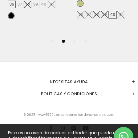
36
37
38
39
40
41
36
37
38
39
40
41
NECESITAS AYUDA
POLÍTICAS Y CONDICIONES
© 2025
|
www.1990s.es se reserva los derechos de autor.
Este es un aviso de cookies estándar que puede adaptar