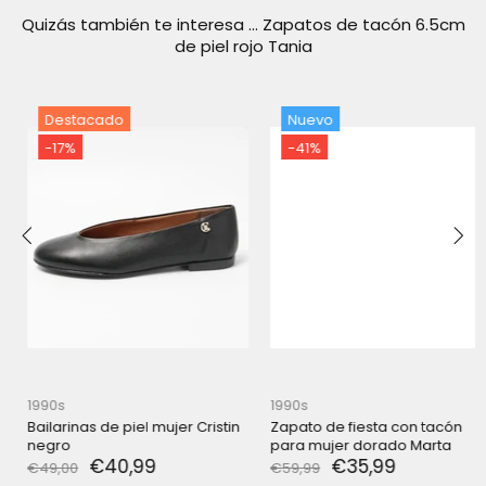
Quizás también te interesa ... Zapatos de tacón 6.5cm
de piel rojo Tania
Destacado
Nuevo
-17%
-41%
1990s
1990s
Bailarinas de piel mujer Cristin
Zapato de fiesta con tacón
negro
para mujer dorado Marta
€40,99
€35,99
€49,00
€59,99