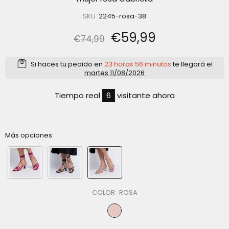
SKU:
2245-rosa-38
€59,99
€74,99
Si haces tu pedido en
23 horas 56 minutos
te llegará el
martes 11/08/2026
Tiempo real
6
visitante ahora
Más opciones
COLOR:
ROSA