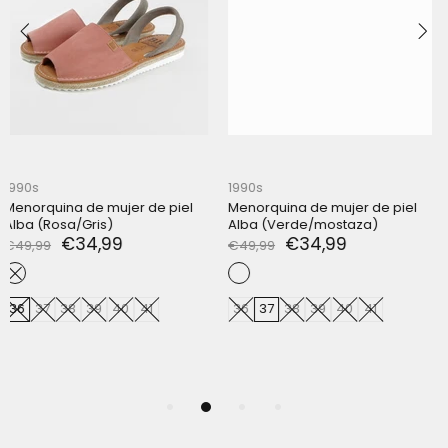
1990s
1990s
Menorquina de mujer de piel
Menorquina de mujer de piel
Alba (Verde/mostaza)
Alba (Naranja/celeste)
€34,99
€34,99
€49,99
€49,99
36
37
38
39
40
41
36
37
38
39
40
41